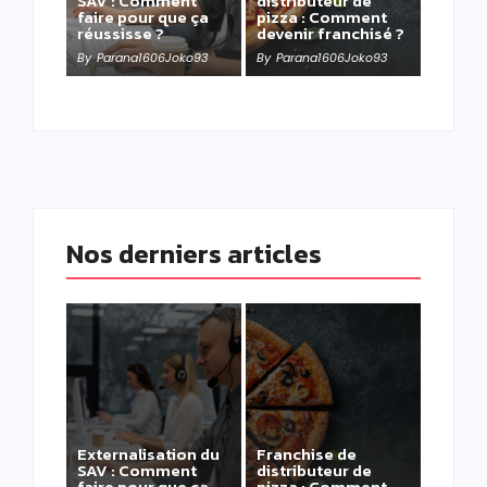
SAV : Comment
distributeur de
faire pour que ça
pizza : Comment
réussisse ?
devenir franchisé ?
By
Parana1606Joko93
By
Parana1606Joko93
Nos derniers articles
Externalisation du
Franchise de
SAV : Comment
distributeur de
faire pour que ça
pizza : Comment