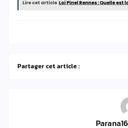
Lire cet article
Loi Pinel Rennes : Quelle est 
Partager cet article :
Parana1