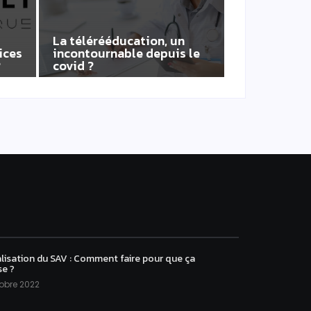
La télérééducation, un
ices
incontournable depuis le
?
covid ?
lisation du SAV : Comment faire pour que ça
se ?
obre 2022