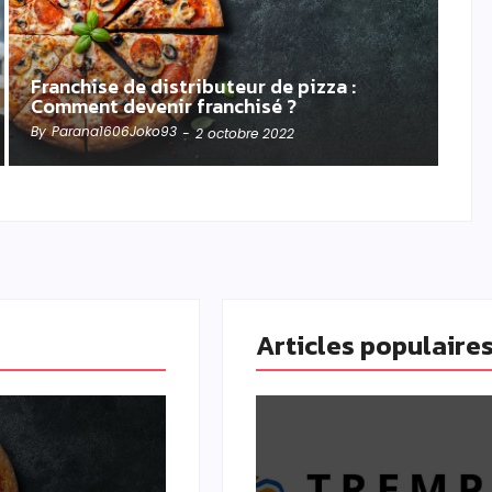
Franchise de distributeur de pizza :
Comment devenir franchisé ?
By
Parana1606Joko93
-
2 octobre 2022
Articles populaire