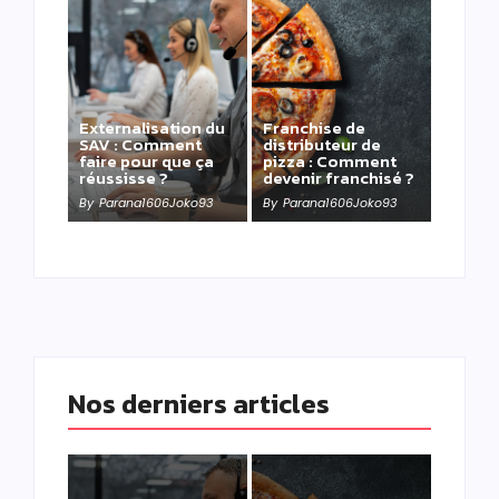
Externalisation du
Franchise de
SAV : Comment
distributeur de
faire pour que ça
pizza : Comment
réussisse ?
devenir franchisé ?
By
Parana1606Joko93
By
Parana1606Joko93
Nos derniers articles