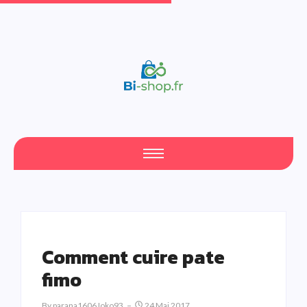
Comment cuire pate
fimo
By
Parana1606Joko93
24 Mai 2017