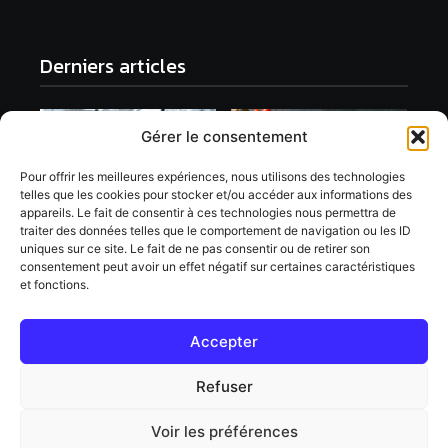
Derniers articles
Gérer le consentement
Pour offrir les meilleures expériences, nous utilisons des technologies
telles que les cookies pour stocker et/ou accéder aux informations des
Franchise de
appareils. Le fait de consentir à ces technologies nous permettra de
distributeur de pizza :
Externalisation du SAV :
traiter des données telles que le comportement de navigation ou les ID
Comment devenir
Comment faire pour
uniques sur ce site. Le fait de ne pas consentir ou de retirer son
franchisé ?
que ça réussisse ?
consentement peut avoir un effet négatif sur certaines caractéristiques
2 octobre 2022
et fonctions.
2 octobre 2022
Accepter
Refuser
Agence SEO Tremplin
Numérique : Quels
services propose cette
Voir les préférences